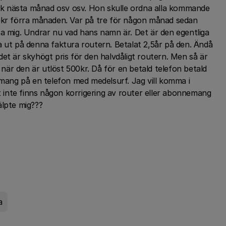
k nästa månad osv osv. Hon skulle ordna alla kommande
00kr förra månaden. Var på tre för någon månad sedan
pa mig. Undrar nu vad hans namn är. Det är den egentliga
lösa ut på denna faktura routern. Betalat 2,5år på den. Ändå
et är skyhögt pris för den halvdåligt routern. Men så är
är den är utlöst 500kr. Då för en betald telefon betald
ang på en telefon med medelsurf. Jag vill komma i
inte finns någon korrigering av router eller abonnemang
älpte mig???
a