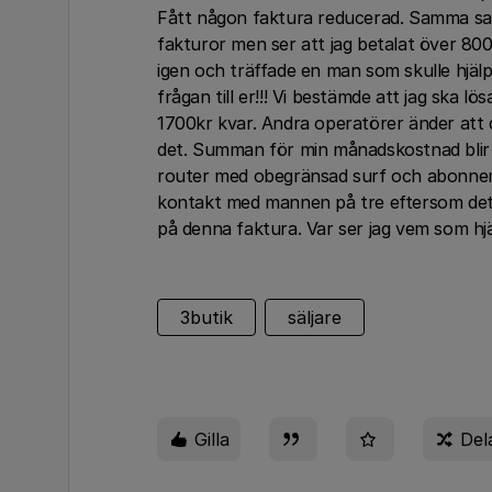
Fått någon faktura reducerad. Samma sa
fakturor men ser att jag betalat över 8
igen och träffade en man som skulle hjäl
frågan till er!!! Vi bestämde att jag ska 
1700kr kvar. Andra operatörer änder att d
det. Summan för min månadskostnad blir n
router med obegränsad surf och abonnem
kontakt med mannen på tre eftersom det 
på denna faktura. Var ser jag vem som hj
3butik
säljare
Gilla
Del