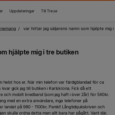
er
Uppdateringar
Till Tre.se
nnemang
var hittar jag säljarens namn som hjälpte mig i
om hjälpte mig i tre butiken
m helst hos er. När min telefon var färdigblandad för ca
var gick jag till butiken i Karlskrona. Fick då ett
ch mobilt bredband (som jag haft i över 2år) för 540kr.
ng med en extra användare, inga telefoner på
ar landat på 980 - 1100kr. Panik!! Långtidsjukskriven och
jen skulle ordna detta men allt bara har pågått. Varit där.