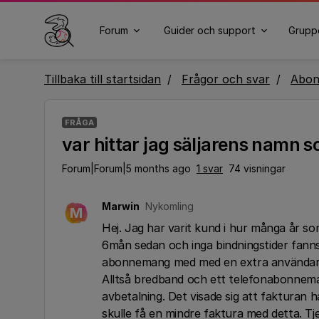
Forum
Guider och support
Grupp
Tillbaka till startsidan
Frågor och svar
Abo
FRÅGA
var hittar jag säljarens namn s
Forum|Forum|5 months ago
1 svar
74 visningar
Marwin
Nykomling
M
Hej. Jag har varit kund i hur många år so
6mån sedan och inga bindningstider fanns k
abonnemang med med en extra användare o
Alltså bredband och ett telefonabonnema
avbetalning. Det visade sig att fakturan h
skulle få en mindre faktura med detta. Tje