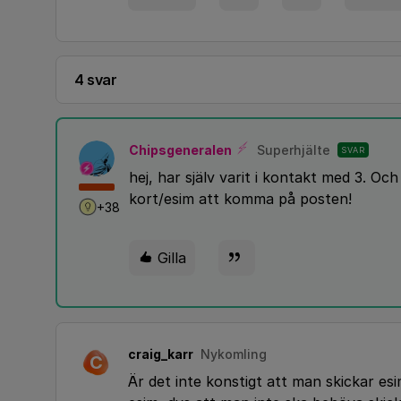
4 svar
Chipsgeneralen
Superhjälte
SVAR
hej, har själv varit i kontakt med 3. O
kort/esim att komma på posten!
+38
Gilla
craig_karr
Nykomling
C
Är det inte konstigt att man skickar e