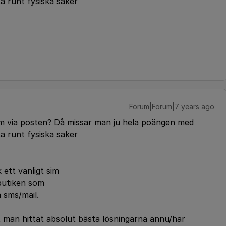
a runt fysiska saker
Forum|Forum|7 years ago
sim via posten? Då missar man ju hela poängen med
a runt fysiska saker
 ett vanligt sim
 butiken som
 sms/mail.
tt man hittat absolut bästa lösningarna ännu/har