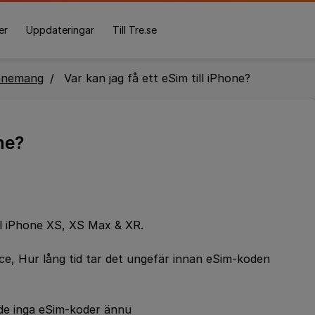
er
Uppdateringar
Till Tre.se
nnemang
Var kan jag få ett eSim till iPhone?
one?
ill iPhone XS, XS Max & XR.
ice, Hur lång tid tar det ungefär innan eSim-koden
de inga eSim-koder ännu