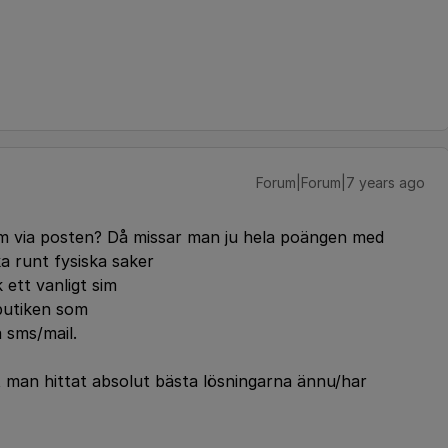
Forum|Forum|7 years ago
sim via posten? Då missar man ju hela poängen med
a runt fysiska saker
 ett vanligt sim
 butiken som
 sms/mail.
tt man hittat absolut bästa lösningarna ännu/har