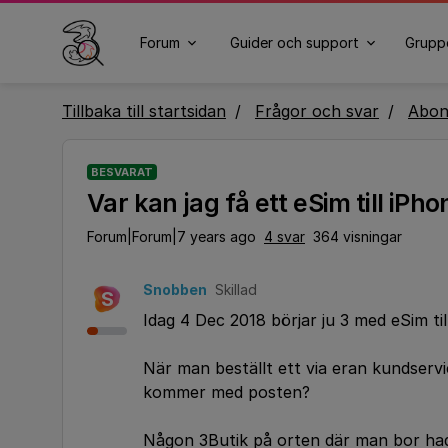
Forum
Guider och support
Grupp
Tillbaka till startsidan
Frågor och svar
Abo
BESVARAT
Var kan jag få ett eSim till iPh
Forum|Forum|7 years ago
4 svar
364 visningar
Snobben
Skillad
S
Idag 4 Dec 2018 börjar ju 3 med eSim t
När man beställt ett via eran kundserv
kommer med posten?
Någon 3Butik på orten där man bor ha