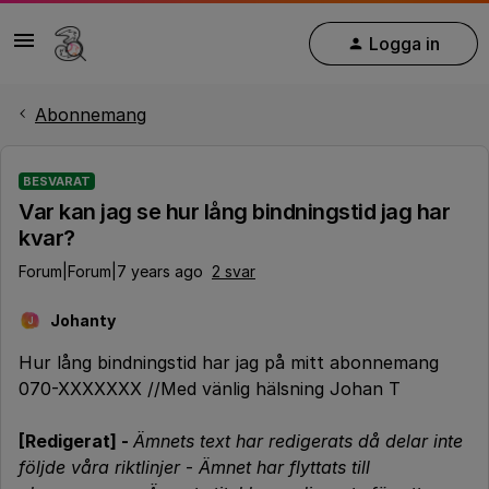
Logga in
Abonnemang
BESVARAT
Var kan jag se hur lång bindningstid jag har
kvar?
Forum|Forum|7 years ago
2 svar
Johanty
J
Hur lång bindningstid har jag på mitt abonnemang
070-XXXXXXX //Med vänlig hälsning Johan T
[Redigerat] -
Ämnets text har redigerats då delar inte
följde våra riktlinjer
-
Ämnet har flyttats till