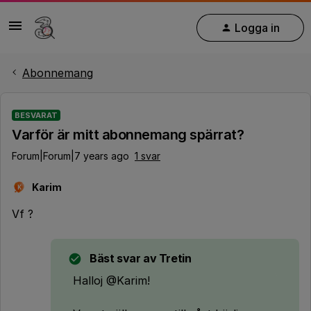
Logga in
Abonnemang
BESVARAT
Varför är mitt abonnemang spärrat?
Forum|Forum|7 years ago
1 svar
Karim
K
Vf ?
Bäst svar av
Tretin
Halloj @Karim!