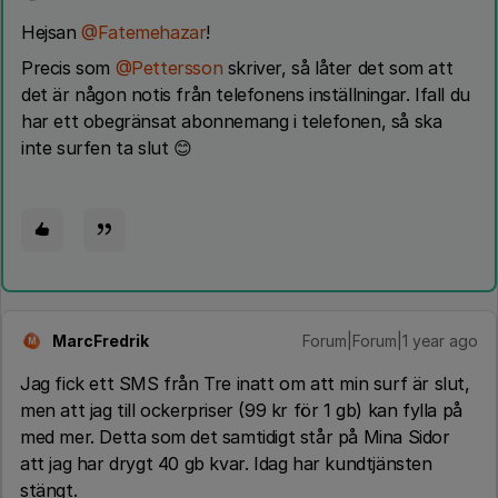
Hejsan
@Fatemehazar
!
Precis som
@Pettersson
skriver, så låter det som att
det är någon notis från telefonens inställningar. Ifall du
har ett obegränsat abonnemang i telefonen, så ska
inte surfen ta slut 😊
MarcFredrik
Forum|Forum|1 year ago
M
Jag fick ett SMS från Tre inatt om att min surf är slut,
men att jag till ockerpriser (99 kr för 1 gb) kan fylla på
med mer. Detta som det samtidigt står på Mina Sidor
att jag har drygt 40 gb kvar. Idag har kundtjänsten
stängt.