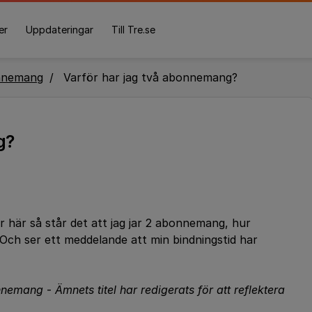
er
Uppdateringar
Till Tre.se
nnemang
Varför har jag två abonnemang?
g?
ar här så står det att jag jar 2 abonnemang, hur
Och ser ett meddelande att min bindningstid har
bonnemang
-
Ämnets titel har redigerats för att reflektera