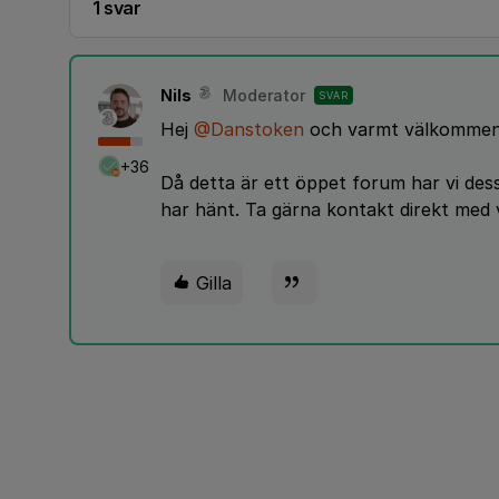
1 svar
Nils
Moderator
SVAR
Hej
@Danstoken
och varmt välkommen 
+36
Då detta är ett öppet forum har vi dess
har hänt. Ta gärna kontakt direkt med
Gilla