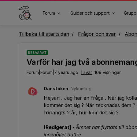
Forum
Guider och support
Grupp
Tillbaka till startsidan
Frågor och svar
Abo
BESVARAT
Varför har jag två abonneman
Forum|Forum|7 years ago
1 svar
109 visningar
Danstoken
Nykomling
D
Hejsan . Jag har en fråga . När jag koll
kommer det sig ? När tecknades dem ? 
förlängts 2 år, hur kmr det sig ?
[Redigerat] -
Ämnet har flyttats till a
innehållet bättre