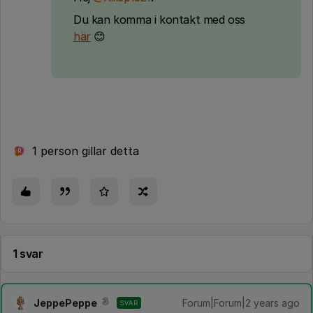
Du kan komma i kontakt med oss
här
😊
1 person gillar detta
R
1 svar
JeppePeppe
Forum|Forum|2 years ago
SVAR