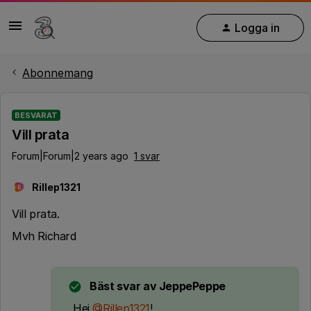
Logga in
Abonnemang
BESVARAT
Vill prata
Forum|Forum|2 years ago
1 svar
Rillep1321
R
Vill prata.
Mvh Richard
Bäst svar av
JeppePeppe
Hej
@Rillep1321
!