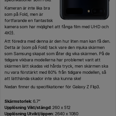
Kameran är inte lika bra
som på Fold, men är
fortfarande en fantastisk
kamera som har möjlighet att fånga film med UHD och
4K(!).
Att föredra med denna är den hur liten man kan få den.
Detta är (som på Fold) tack vare den mjuka skärmen
som Samsung skapat som låter dig vika skärmen. På de
tidigare vikbara modellerna har problemet varit att
skärmen lätt skadas vid hårda tryck, men skärmen ska
nu vara förstärkt med 80% från tidigare modellen, så
att lätthända skador inte ska kunna ske!
Nedan finner du specifikationer för Galaxy Z Flip3.
Skärmstorlek
: 6.7”
Upplösning Vikt/stängd
: 260 x 512
Upplösning Utvikt/öppen
: 2640 x 1080