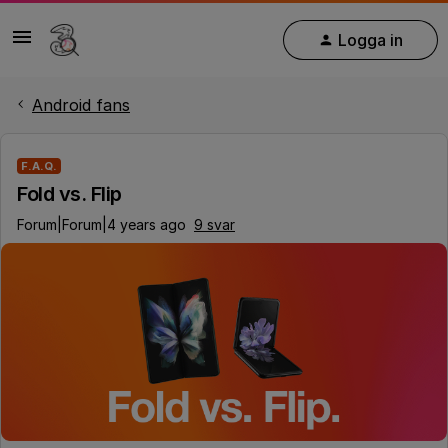
Logga in
Android fans
F.A.Q.
Fold vs. Flip
Forum|Forum|4 years ago
9 svar