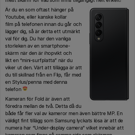
Är du en som oftast hänger på
Youtube, eller kanske kollar
film på telefonen innan du går och
lägger dig, så är detta ett utmärkt
val för dig. Du har den vanliga
storleken av en smartphone-
skärm när den är ihopvikt och
likt en “mini-surfplatta” när du
viker ut den. Värt att tillägga är att
du till skillnad från en Flip, får med
en Stylus/penna med denna
telefon
Kameran för Fold är även att
föredra mellan de två. Detta då du
både får fler val av kameror men även bättre MP. En
väldigt fint tillägg som Samsung lyckats lösa är att de
numera har “Under-display camera” vilket innebär att
kameran som finns på samma sida som skärmen,