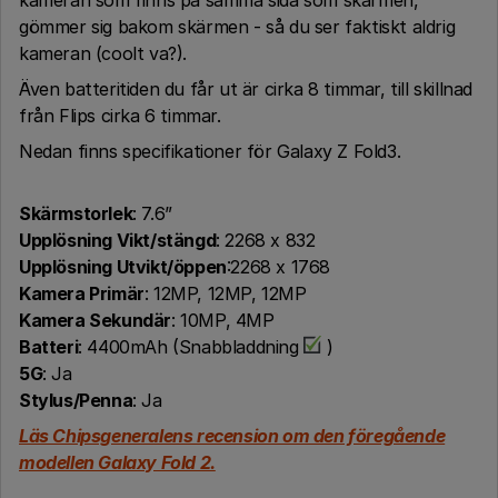
gömmer sig bakom skärmen - så du ser faktiskt aldrig
kameran (coolt va?).
Även batteritiden du får ut är cirka 8 timmar, till skillnad
från Flips cirka 6 timmar.
Nedan finns specifikationer för Galaxy Z Fold3.
Skärmstorlek
: 7.6”
Upplösning Vikt/stängd
: 2268 x 832
Upplösning Utvikt/öppen
:2268 x 1768
Kamera Primär
: 12MP, 12MP, 12MP
Kamera Sekundär
: 10MP, 4MP
Batteri
: 4400mAh (Snabbladdning
)
5G
: Ja
Stylus/Penna
: Ja
Läs Chipsgeneralens recension om den föregående
modellen Galaxy Fold 2.