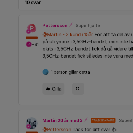
10 svar
Pettersson
Superhjälte
P
@Martin - 3 kund i 15år
För att ta del av
på utrymme i 3,5GHz-bandet, men inte ha 
+41
plats i 3,5GHz-bandet fick då gå vidare til
3,5GHz-bandet fick således inte vara med
1 person gillar detta
Gilla
Martin 20 år med 3
Superh
TRÅDSKAPARE
@Pettersson
Tack för ditt svar 👍