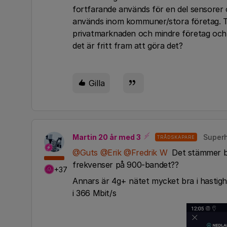
fortfarande används för en del sensorer 
används inom kommuner/stora företag. Tä
privatmarknaden och mindre företag och
det är fritt fram att göra det?
Gilla
Martin 20 år med 3
Superh
TRÅDSKAPARE
@Guts
@Erik
@Fredrik W
Det stämmer bra
frekvenser på 900-bandet??
+37
Annars är 4g+ nätet mycket bra i hastighe
i 366 Mbit/s