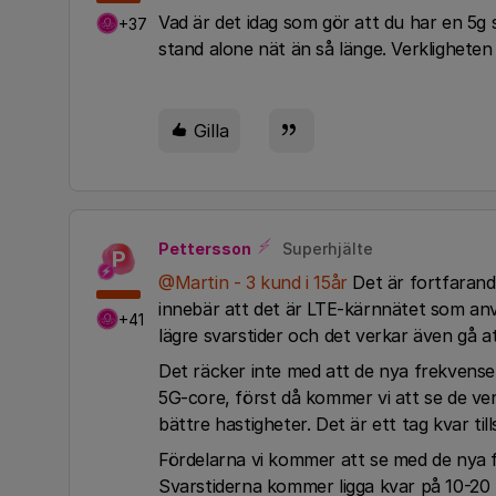
Vad är det idag som gör att du har en 5g s
+37
stand alone nät än så länge. Verkligheten
Gilla
Pettersson
Superhjälte
P
@Martin - 3 kund i 15år
Det är fortfaran
innebär att det är LTE-kärnnätet som anvä
+41
lägre svarstider och det verkar även gå 
Det räcker inte med att de nya frekvenser
5G-core, först då kommer vi att se de ve
bättre hastigheter. Det är ett tag kvar tills
Fördelarna vi kommer att se med de nya f
Svarstiderna kommer ligga kvar på 10-20