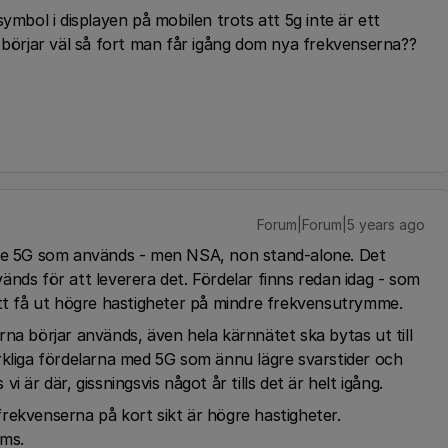
ymbol i displayen på mobilen trots att 5g inte är ett
 börjar väl så fort man får igång dom nya frekvenserna??
Forum|Forum|5 years ago
de 5G som används - men NSA, non stand-alone. Det
nds för att leverera det. Fördelar finns redan idag - som
att få ut högre hastigheter på mindre frekvensutrymme.
na börjar används, även hela kärnnätet ska bytas ut till
rkliga fördelarna med 5G som ännu lägre svarstider och
 vi är där, gissningsvis något år tills det är helt igång.
rekvenserna på kort sikt är högre hastigheter.
 ms.