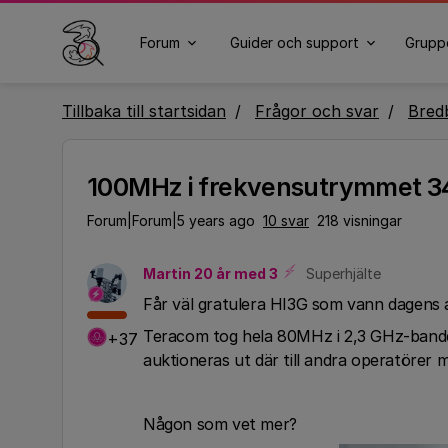
Forum
Guider och support
Grupp
Tillbaka till startsidan
Frågor och svar
Bred
100MHz i frekvensutrymmet 3
Forum|Forum|5 years ago
10 svar
218 visningar
Martin 20 år med 3
Superhjälte
Får väl gratulera HI3G som vann dagens
Teracom tog hela 80MHz i 2,3 GHz-bandet.
+37
auktioneras ut där till andra operatörer 
Någon som vet mer?