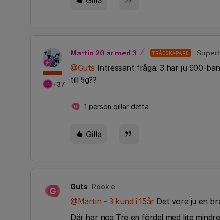
Gilla
Martin 20 år med 3
Superh
TRÅDSKAPARE
@Guts
Intressant fråga. 3 har ju 900-ba
till 5g??
+37
1 person gillar detta
G
Gilla
Guts
Rookie
G
@Martin - 3 kund i 15år
Det vore ju en bra
Där har nog Tre en fördel med lite mindre