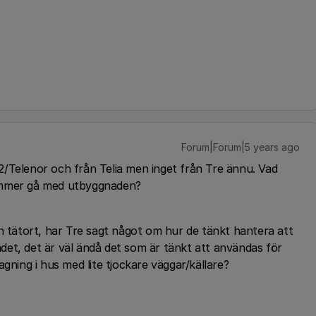
Forum|Forum|5 years ago
/Telenor och från Telia men inget från Tre ännu. Vad
ommer gå med utbyggnaden?
n tätort, har Tre sagt något om hur de tänkt hantera att
et, det är väl ändå det som är tänkt att användas för
gning i hus med lite tjockare väggar/källare?