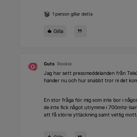
1 person gillar detta
Gilla
Guts
Rookie
G
Jag har sett pressmeddelanden från Tele2
händer nu och hur snabbt tror ni det k
En stor fråga för mig som inte bor i någo
de inte fick något utrymme i 700mhz-band
att få större yttäckning samt vettig motta