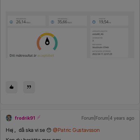
frodrik91
Forum|Forum|4 years ago
Hej , då ska vi se 😯
@Patric Gustavsson
Kan du berätta mer om: