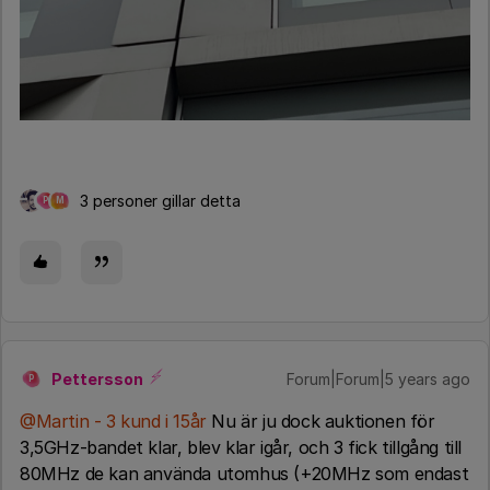
3 personer gillar detta
P
M
Pettersson
Forum|Forum|5 years ago
P
@Martin - 3 kund i 15år
Nu är ju dock auktionen för
3,5GHz-bandet klar, blev klar igår, och 3 fick tillgång till
80MHz de kan använda utomhus (+20MHz som endast