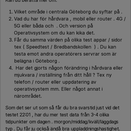
Vilket område i centrala Göteborg du syftar på .
Vad du har för hårdvara , mobil eller router . 4G /
5G eller båda och . Och version på
Operativsystem om du kan kika det.
Får du samma värden på olika test appar / sidor
tex ( Speedtest / Bredbandskollen ) . Du kan
testa emot andra operatörers servrar som är
belägna i Göteborg .
Har det gjorts någon förändring i hårdvara eller
mjukvara / inställning från ditt håll ? Tex ny
telefon / router eller uppdatering av
operativsystem mm. Eller något annat i
närområdet.
Som det ser ut som så får du bra svarstid just vid det
testet 22:01 , har du mer test data från 3-4 olika
tidpunkter om dagen . morgon/middag/kväll/läggdags
typ . Du får ju också ändå bra uppladdningshastighet.