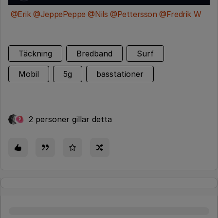
@Erik
@JeppePeppe
@Nils
@Pettersson
@Fredrik W
Täckning
Bredband
Surf
Mobil
5g
basstationer
2 personer gillar detta
P