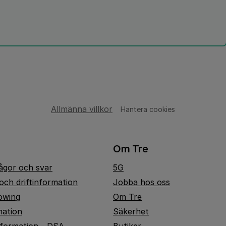
Allmänna villkor
Hantera cookies
Om Tre
rågor och svar
5G
och driftinformation
Jobba hos oss
owing
Om Tre
mation
Säkerhet