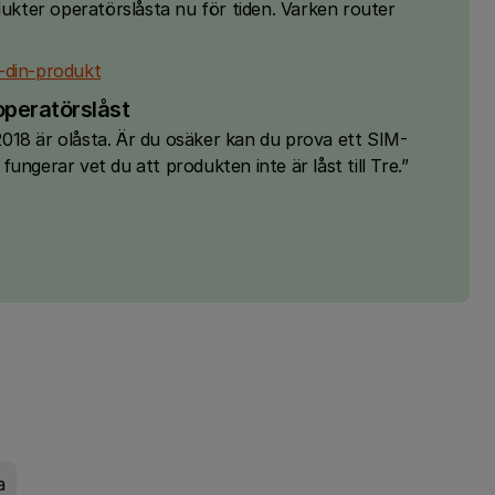
dukter operatörslåsta nu för tiden. Varken router
-din-produkt
operatörslåst
018 är olåsta. Är du osäker kan du prova ett SIM-
ungerar vet du att produkten inte är låst till Tre.”
a