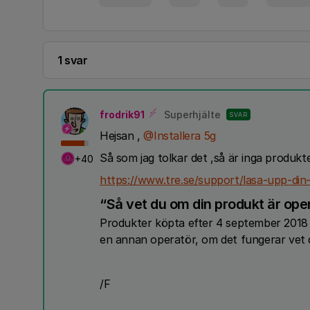
1 svar
frodrik91
Superhjälte
SVAR
Hejsan ,
@Installera 5g
Så som jag tolkar det ,så är inga produkte
+40
https://www.tre.se/support/lasa-upp-din
“Så vet du om din produkt är ope
Produkter köpta efter 4 september 2018 
en annan operatör, om det fungerar vet du 
/F