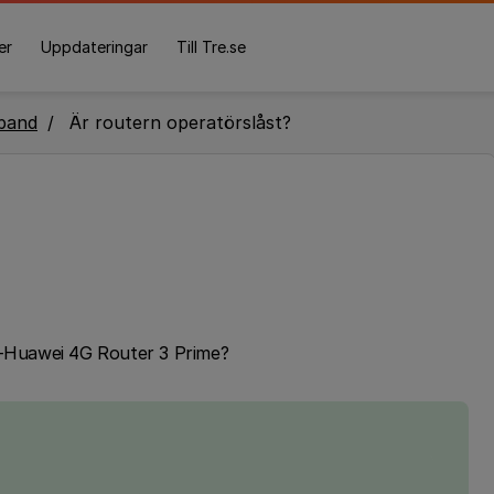
er
Uppdateringar
Till Tre.se
band
Är routern operatörslåst?
 fri-Huawei 4G Router 3 Prime?