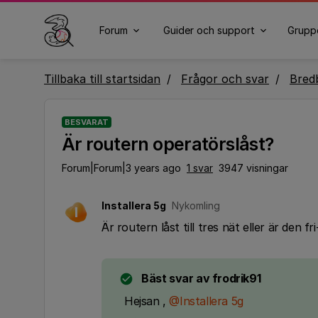
Forum
Guider och support
Grupp
Tillbaka till startsidan
Frågor och svar
Bred
BESVARAT
Är routern operatörslåst?
Forum|Forum|3 years ago
1 svar
3947 visningar
Installera 5g
Nykomling
I
Är routern låst till tres nät eller är den
Bäst svar av
frodrik91
Hejsan ,
@Installera 5g