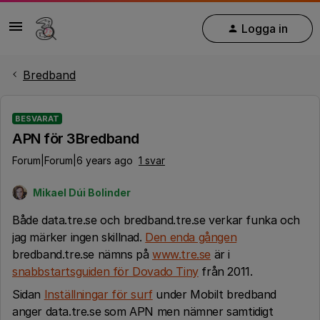
Logga in
Bredband
BESVARAT
APN för 3Bredband
Forum|Forum|6 years ago
1 svar
Mikael Dúi Bolinder
Både data.tre.se och bredband.tre.se verkar funka och
jag märker ingen skillnad.
Den enda gången
bredband.tre.se nämns på
www.tre.se
är i
snabbstartsguiden för Dovado Tiny
från 2011.
Sidan
Inställningar för surf
under Mobilt bredband
anger data.tre.se som APN men nämner samtidigt