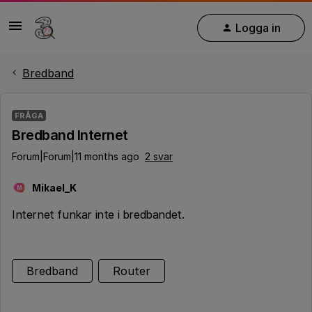
Logga in
Bredband
FRÅGA
Bredband Internet
Forum|Forum|11 months ago
2 svar
Mikael_K
M
Internet funkar inte i bredbandet.
Bredband
Router