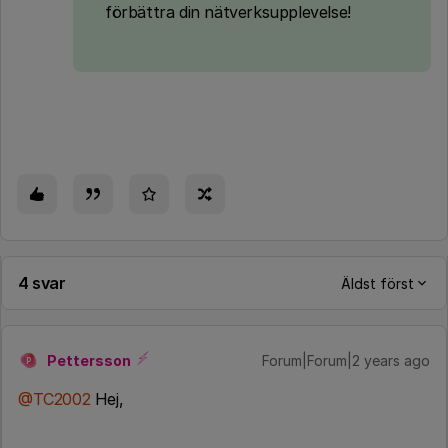
förbättra din nätverksupplevelse!
4 svar
Äldst först
Pettersson
Forum|Forum|2 years ago
P
@TC2002
Hej,