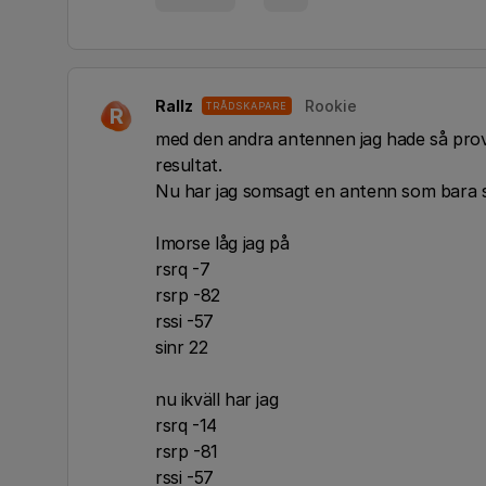
Rallz
Rookie
TRÅDSKAPARE
R
med den andra antennen jag hade så prova
resultat.
Nu har jag somsagt en antenn som bara s
Imorse låg jag på
rsrq -7
rsrp -82
rssi -57
sinr 22
nu ikväll har jag
rsrq -14
rsrp -81
rssi -57