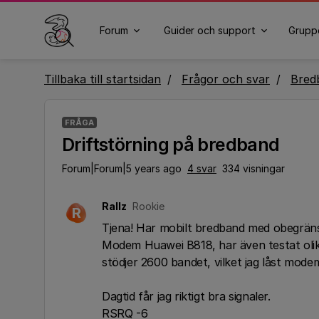
Forum
Guider och support
Grupp
Tillbaka till startsidan
Frågor och svar
Bred
FRÅGA
Driftstörning på bredband
Forum|Forum|5 years ago
4 svar
334 visningar
Rallz
Rookie
R
Tjena! Har mobilt bredband med obegrä
Modem Huawei B818, har även testat oli
stödjer 2600 bandet, vilket jag låst mode
Dagtid får jag riktigt bra signaler.
RSRQ -6