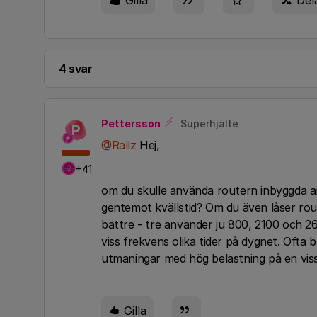
Gilla
Del
4 svar
Pettersson
Superhjälte
P
@Rallz
Hej,
+41
om du skulle använda routern inbyggda a
gentemot kvällstid? Om du även låser rou
bättre - tre använder ju 800, 2100 och 
viss frekvens olika tider på dygnet. Ofta
utmaningar med hög belastning på en viss
Gilla