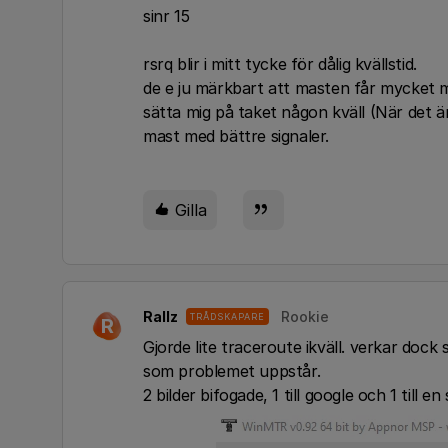
sinr 15
rsrq blir i mitt tycke för dålig kvällstid.
de e ju märkbart att masten får mycket mer
sätta mig på taket någon kväll (När det ä
mast med bättre signaler.
Gilla
Rallz
Rookie
TRÅDSKAPARE
R
Gjorde lite traceroute ikväll. verkar dock 
som problemet uppstår.
2 bilder bifogade, 1 till google och 1 till 