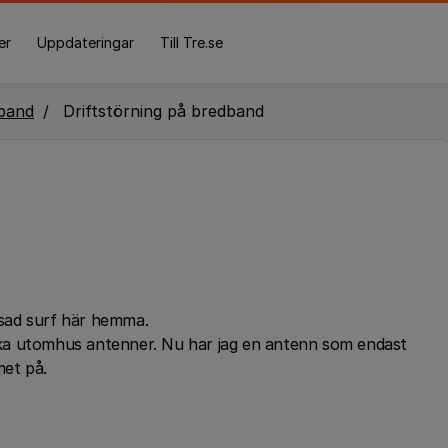
er
Uppdateringar
Till Tre.se
band
Driftstörning på bredband
nsad surf här hemma.
ka utomhus antenner. Nu har jag en antenn som endast
met på.