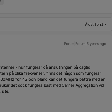
a
Äldst först
Forum|Forum|5 years ago
ntenner - hur fungerar då anslutningen på dagtid
tern på olika frekvenser, finns det någon som fungerar
2600MHz för 4G och ibland kan det fungera bättre med en
 brukar det dock fungera bäst med Carrier Aggregation vid
 site.