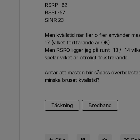
RSRP -82
RSSI -57
SINR 23
Men kvällstid när fler o fler använder mas
17 (vilket fortfarande är OK)
Men RSRQ ligger jag på runt -13 / -14 vilk
spelar vilket är otroligt frustrerande.
Antar att masten blir såpass överbelastad 
minska bruset kvällstid?
Täckning
Bredband