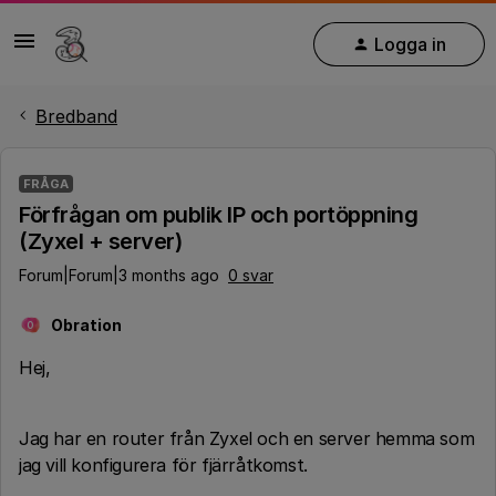
Logga in
Bredband
FRÅGA
Förfrågan om publik IP och portöppning
(Zyxel + server)
Forum|Forum|3 months ago
0 svar
Obration
O
Hej,
Jag har en router från Zyxel och en server hemma som
jag vill konfigurera för fjärråtkomst.