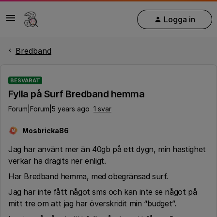
Logga in
Bredband
BESVARAT
Fylla på Surf Bredband hemma
Forum|Forum|5 years ago
1 svar
Mosbricka86
M
Jag har använt mer än 40gb på ett dygn, min hastighet
verkar ha dragits ner enligt.
Har Bredband hemma, med obegränsad surf.
Jag har inte fått något sms och kan inte se något på
mitt tre om att jag har överskridit min “budget”.