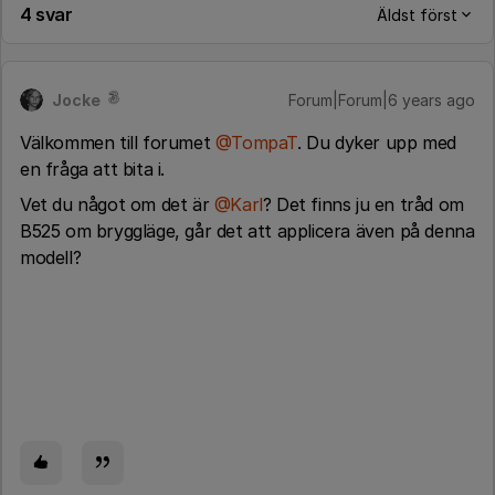
4 svar
Äldst först
Jocke
Forum|Forum|6 years ago
Välkommen till forumet
@TompaT
. Du dyker upp med
en fråga att bita i.
Vet du något om det är
@Karl
? Det finns ju en tråd om
B525 om bryggläge, går det att applicera även på denna
modell?