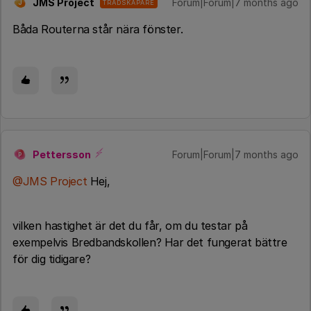
JMS Project
Forum|Forum|7 months ago
TRÅDSKAPARE
J
Båda Routerna står nära fönster.
Pettersson
Forum|Forum|7 months ago
P
@JMS Project
Hej,
vilken hastighet är det du får, om du testar på
exempelvis Bredbandskollen? Har det fungerat bättre
för dig tidigare?