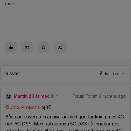
mvh
6 svar
Äldst först
Martin 20 år med 3
Forum|Forum|8 months ago
@JMS Project
Hej 👋
Båda adresserna ni angivit är med god täckning med 4G
och 5G DSS. Med sistnämnda 5G DSS så innebär det
att ni har tillgång till lite mer stabilare nät ihop med 4G