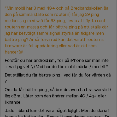
“Min mobil har 3 med 4G+ och på Bredbandskollen (la
den på samma ställe som routern) får jag 39 ping
medans jag med wifi får 93 ping, testa att flytta runt
routern en massa och får bättre ping på ett ställe där
jag har betydligt sämre signal styrka än tidigare men
bättre ping? Är så förvirrad kan det va att routerns
firmware är fel uppdatering eller vad är det som
händer?#
Förstår du har android iaf , för på iPhone ser man inte
+ vad jag vet 🙂 Vad har du för mobil märke / modell ?
Det stället du får bättre ping , vad får du för värden då
?
Om du får bättre ping , så bör du även ha bra svarstid /
låg dBm . Låter som den ändrar mellan 4G / 4g+ eller
liknande .
Jadu , ibland kan det vara något löjligt . Men du ska iaf
kunna ha bättre där . Speciellt med denna routern . Du