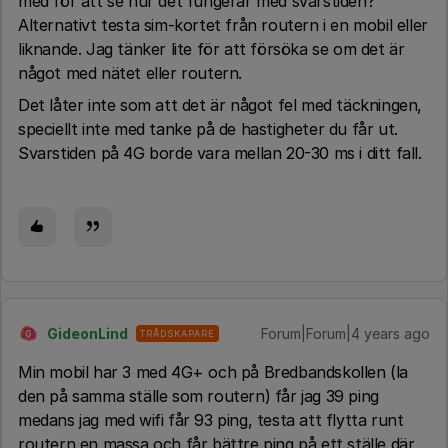
med för att se hur det fungerar med svarstiden?
Alternativt testa sim-kortet från routern i en mobil eller
liknande. Jag tänker lite för att försöka se om det är
något med nätet eller routern.
Det låter inte som att det är något fel med täckningen,
speciellt inte med tanke på de hastigheter du får ut.
Svarstiden på 4G borde vara mellan 20-30 ms i ditt fall.
GideonLind
Forum|Forum|4 years ago
TRÅDSKAPARE
G
Min mobil har 3 med 4G+ och på Bredbandskollen (la
den på samma ställe som routern) får jag 39 ping
medans jag med wifi får 93 ping, testa att flytta runt
routern en massa och får bättre ping på ett ställe där