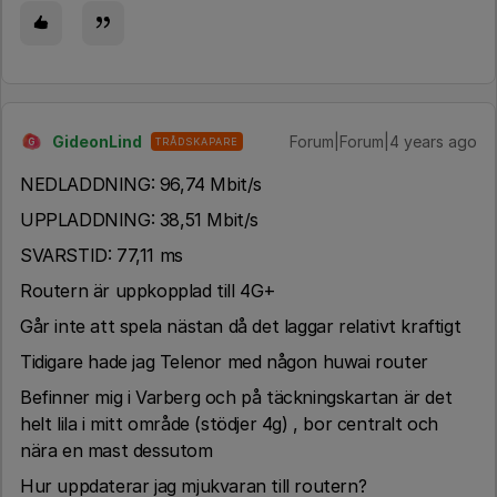
GideonLind
Forum|Forum|4 years ago
TRÅDSKAPARE
G
NEDLADDNING: 9
6,74 Mbit/s
UPPLADDNING: 3
8,51 Mbit/s
SVARSTID: 7
7,11 ms
Routern är uppkopplad till 4G+
Går inte att spela nästan då det laggar relativt kraftigt
Tidigare hade jag Telenor med någon huwai router
Befinner mig i Varberg och på täckningskartan är det
helt lila i mitt område (stödjer 4g) , bor centralt och
nära en mast dessutom
Hur uppdaterar jag mjukvaran till routern?