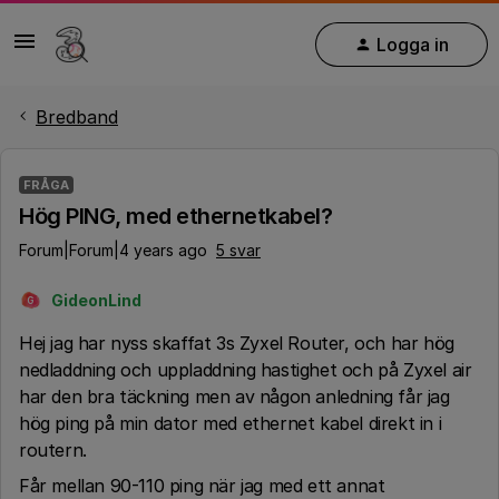
Logga in
Bredband
FRÅGA
Hög PING, med ethernetkabel?
Forum|Forum|4 years ago
5 svar
GideonLind
G
Hej jag har nyss skaffat 3s Zyxel Router, och har hög
nedladdning och uppladdning hastighet och på Zyxel air
har den bra täckning men av någon anledning får jag
hög ping på min dator med ethernet kabel direkt in i
routern.
Får mellan 90-110 ping när jag med ett annat