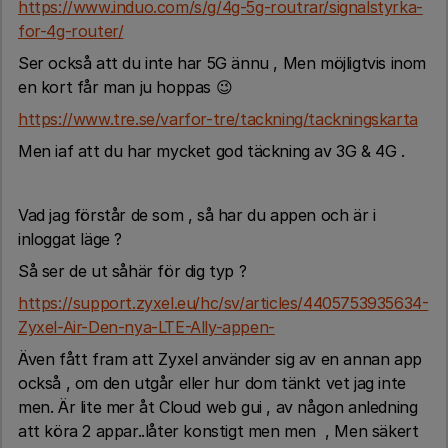
https://www.induo.com/s/g/4g-5g-routrar/signalstyrka-
for-4g-router/
Ser också att du inte har 5G ännu , Men möjligtvis inom
en kort får man ju hoppas 😉
https://www.tre.se/varfor-tre/tackning/tackningskarta
Men iaf att du har mycket god täckning av 3G & 4G .
Vad jag förstår de som , så har du appen och är i
inloggat läge ?
Så ser de ut såhär för dig typ ?
https://support.zyxel.eu/hc/sv/articles/4405753935634-
Zyxel-Air-Den-nya-LTE-Ally-appen-
Även fått fram att Zyxel använder sig av en annan app
också , om den utgår eller hur dom tänkt vet jag inte
men. Är lite mer åt Cloud web gui , av någon anledning
att köra 2 appar..låter konstigt men men , Men säkert