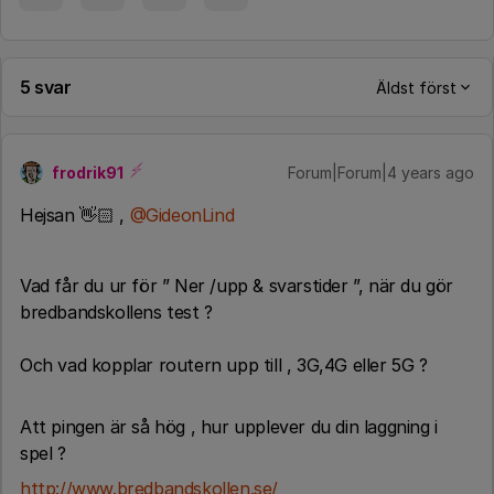
5 svar
Äldst först
frodrik91
Forum|Forum|4 years ago
Hejsan 👋🏻 ,
@GideonLind
Vad får du ur för ” Ner /upp & svarstider ”, när du gör
bredbandskollens test ?
Och vad kopplar routern upp till , 3G,4G eller 5G ?
Att pingen är så hög , hur upplever du din laggning i
spel ?
http://www.bredbandskollen.se/