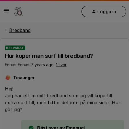
Logga in
Bredband
BESVARAT
Hur köper man surf till bredband?
Forum|Forum|7 years ago
1 svar
Tinaunger
T
Hej!
Jag har ett mobilt bredband som jag vill köpa till
extra surf till, men hittar det inte på mina sidor. Hur
gör jag?
Bäst svar av
Emanuel