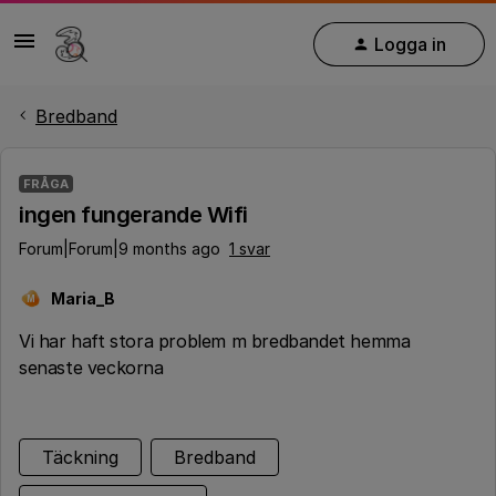
Logga in
Bredband
FRÅGA
ingen fungerande Wifi
Forum|Forum|9 months ago
1 svar
Maria_B
M
Vi har haft stora problem m bredbandet hemma
senaste veckorna
Täckning
Bredband