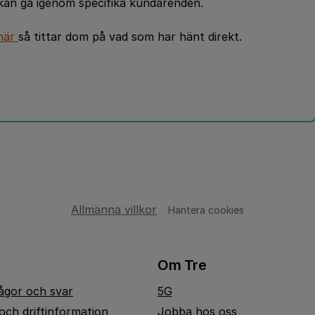
 kan gå igenom specifika kundärenden.
här
så tittar dom på vad som har hänt direkt.
Allmänna villkor
Hantera cookies
Om Tre
rågor och svar
5G
och driftinformation
Jobba hos oss