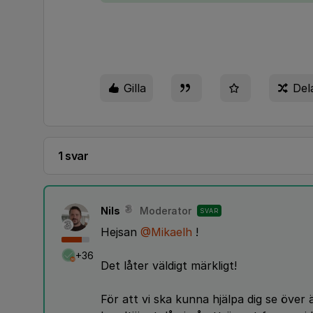
Gilla
Del
1 svar
Nils
Moderator
SVAR
Hejsan
@Mikaelh
!
+36
Det låter väldigt märkligt!
För att vi ska kunna hjälpa dig se över