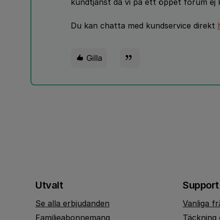
kundtjänst då vi på ett öppet forum ej
Du kan chatta med kundservice direkt
Gilla
Utvalt
Support
Se alla erbjudanden
Vanliga f
Familjeabonnemang
Täckning 