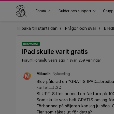
Forum
Guider och support
Grupp
Tillbaka till startsidan
Frågor och svar
Bred
BESVARAT
iPad skulle varit gratis
Forum|Forum|6 years ago
1 svar
259 visningar
Mikaelh
Nykomling
M
Blev pålurad en "GRATIS IPAD....bredba
kortet....🤔🤔
BLUFF. Sitter nu med en faktura på 10
Som skulle vara helt GRATIS om jag förl
Förbannad på säljaren kan jag ju säga. 
Fler som råkat ut för detta?