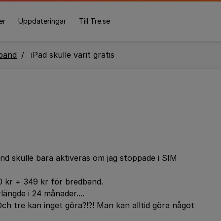
er
Uppdateringar
Till Tre.se
band
iPad skulle varit gratis
nd skulle bara aktiveras om jag stoppade i SIM
0 kr + 349 kr för bredband.
ängde i 24 månader....
Och tre kan inget göra?!?! Man kan alltid göra något