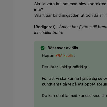
Skulle vara kul om man blev kontaktad a
inte?
Snart går bindningstiden ut och då är ma
[Redigerat] -
Ämnet har flyttats till bre
innehållet bättre
Bäst svar av
Nils
Hejsan
@Mikaelh
!
Det låter väldigt märkligt!
För att vi ska kunna hjälpa dig se 
kundtjänst då vi på ett öppet foru
Du kan chatta med kundservice di