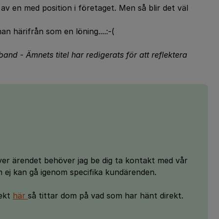
v en med position i företaget. Men så blir det väl
n härifrån som en löning....:-(
dband
-
Ämnets titel har redigerats för att reflektera
över ärendet behöver jag be dig ta kontakt med vår
m ej kan gå igenom specifika kundärenden.
rekt
här
så tittar dom på vad som har hänt direkt.