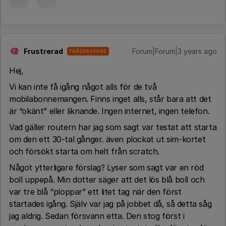
Frustrerad
Forum|Forum|3 years ago
TRÅDSKAPARE
F
Hej,
Vi kan inte få igång något alls för de två
mobilabonnemangen. Finns inget alls, står bara att det
är “okänt” eller liknande. Ingen internet, ingen telefon.
Vad gäller routern har jag som sagt var testat att starta
om den ett 30-tal gånger. även plockat ut sim-kortet
och försökt starta om helt från scratch.
Något ytterligare förslag? Lyser som sagt var en röd
boll uppepå. Min dotter säger att det lös blå boll och
var tre blå “ploppar” ett litet tag när den först
startades igång. Själv var jag på jobbet då, så detta såg
jag aldrig. Sedan försvann etta. Den stog först i