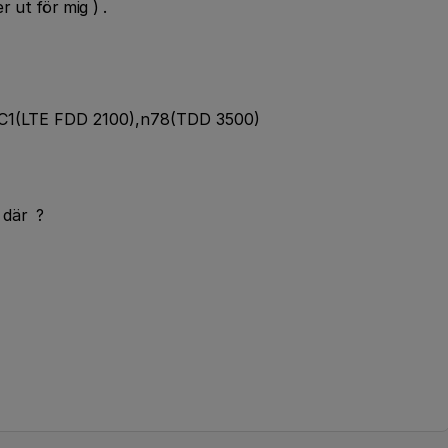
r ut för mig ) .
C1(LTE FDD 2100),n78(TDD 3500)
l där ?