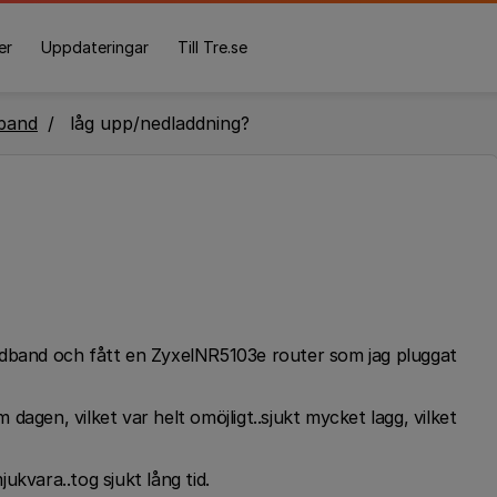
er
Uppdateringar
Till Tre.se
band
låg upp/nedladdning?
 bredband och fått en ZyxelNR5103e router som jag pluggat
agen, vilket var helt omöjligt..sjukt mycket lagg, vilket
ukvara..tog sjukt lång tid.