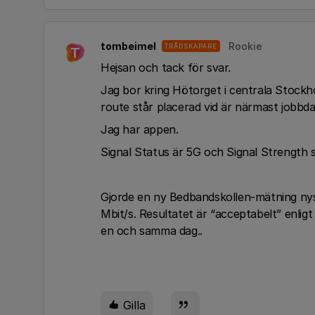
tombeimel
Rookie
TRÅDSKAPARE
T
Hejsan och tack för svar.
Jag bor kring Hötorget i centrala Stockho
route står placerad vid är närmast jobbd
Jag har appen.
Signal Status är 5G och Signal Strength 
Gjorde en ny Bedbandskollen-mätning nys
Mbit/s. Resultatet är “acceptabelt” enlig
en och samma dag..
Gilla