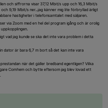
n och siffrorna visar 37,12 Mbit/s upp och 16,3 Mbit/s
ch 9,19 Mbit/s ner...jag känner mig lite förbryllad ärligt
abbare hastigheter i telefonsamtalet med säljaren.
ser via Zoom med en hel del program igång och är orolig
i uppkopplingen.
igt vad jag kunde se ska det inte vara problem i detta
in dator är bara 6,7 m bort så det kan inte vara
prestandan när det gäller bredband egentligen? Vilka
digare Comhem och bytte eftersom jag blev lovad ett
.