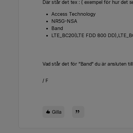
Där står det tex : ( exempel för hur det se
Access Technology
NR5G-NSA
Band
LTE_BC20(LTE FDD 800 DD),LTE_B
Vad står det för ”Band” du är ansluten til
/ F
Gilla