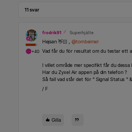
11 svar
frodrik91
Superhjälte
Hejsan 👋🏻 ,
@tombeimel
Vad får du för resultat om du testar ett
+40
I villet område mer specifikt får du dessa
Har du Zyxel Air appen på din telefon ?
Så fall vad står det för ” Signal Status ” 
/ F
Gilla