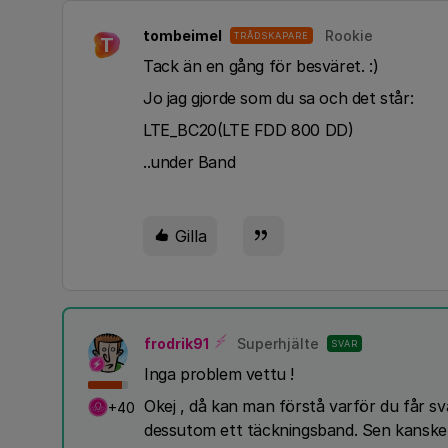
tombeimel
Rookie
TRÅDSKAPARE
T
Tack än en gång för besväret. :)
Jo jag gjorde som du sa och det står:
LTE_BC20(LTE FDD 800 DD)
..under Band
Gilla
frodrik91
Superhjälte
SVAR
Inga problem vettu !
Okej , då kan man förstå varför du får sva
+40
dessutom ett täckningsband. Sen kanske 