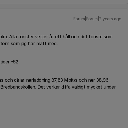
Forum|Forum|2 years ago
lm. Alla fönster vetter åt ett håll och det fönste som
atorn som jag har mätt med.
säger -62
s och då är nerladdning 87,83 Mbit/s och ner 38,96
t Bredbandskollen. Det verkar diffa väldigt mycket under