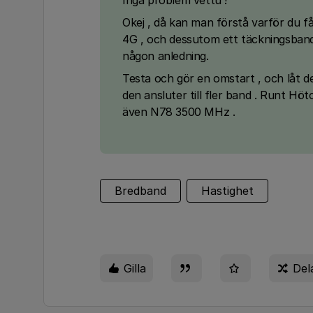
Inga problem vettu !
Okej , då kan man förstå varför du få
4G , och dessutom ett täckningsband
någon anledning.
Testa och gör en omstart , och låt d
den ansluter till fler band . Runt Höto
även N78 3500 MHz .
Bredband
Hastighet
Gilla
Del