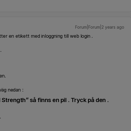
Forum|Forum|2 years ago
tter en etikett med inloggning till web login .
 .
gen.
 väg nedan :
 Strength” så finns en pil . Tryck på den .
.