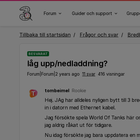
Forum
Guider och support
Grupp
Tillbaka till startsidan
Frågor och svar
Bred
BESVARAT
låg upp/nedladdning?
Forum|Forum|2 years ago
11 svar
416 visningar
tombeimel
Rookie
T
Hej. JAg har alldeles nyligen bytt till 3
in i datorn med Ethernet kabel.
Jag försökte spela World Of Tanks här om d
jag aldrig råkat ut för tidigare.
Nu idag försökte jag bara uppdatera en mj