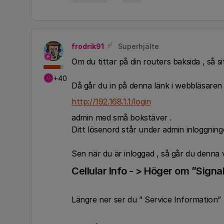
frodrik91
Superhjälte
Om du tittar på din routers baksida , så si
+40
Då går du in på denna länk i webbläsaren
http://192.168.1.1/login
admin med små bokstäver .
Ditt lösenord står under admin inloggnin
Sen när du är inloggad , så går du denna
Cellular Info - > Höger om ”Signal
Längre ner ser du ” Service Information” 