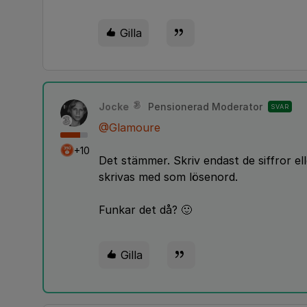
Gilla
Jocke
Pensionerad Moderator
SVAR
@Glamoure
+10
Det stämmer. Skriv endast de siffror e
skrivas med som lösenord.
Funkar det då? 🙂
Gilla