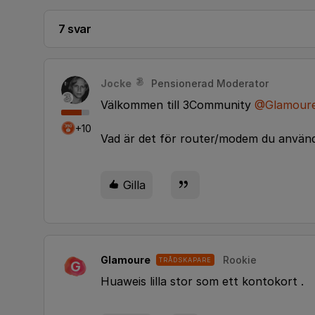
7 svar
Jocke
Pensionerad Moderator
Välkommen till 3Community
@Glamour
+10
Vad är det för router/modem du använd
Gilla
Glamoure
Rookie
TRÅDSKAPARE
G
Huaweis lilla stor som ett kontokort .