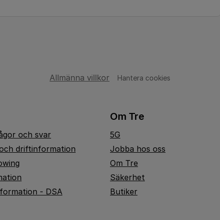
Allmänna villkor
Hantera cookies
Om Tre
rågor och svar
5G
och driftinformation
Jobba hos oss
owing
Om Tre
mation
Säkerhet
nformation - DSA
Butiker