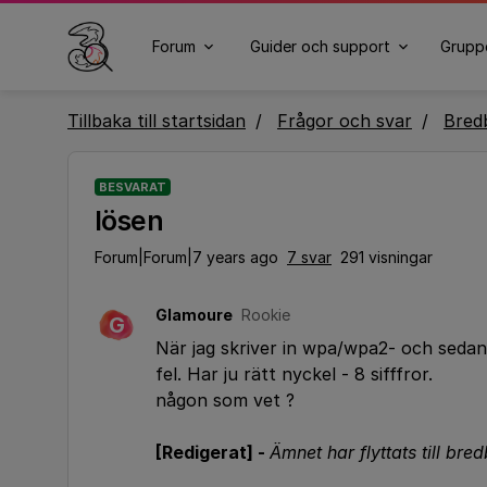
Forum
Guider och support
Grupp
Tillbaka till startsidan
Frågor och svar
Bred
BESVARAT
lösen
Forum|Forum|7 years ago
7 svar
291 visningar
Glamoure
Rookie
G
När jag skriver in wpa/wpa2- och sedan 
fel. Har ju rätt nyckel - 8 sifffror.
någon som vet ?
[Redigerat] -
Ämnet har flyttats till bre