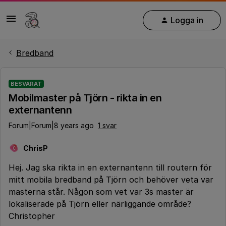
Logga in
Bredband
BESVARAT
Mobilmaster på Tjörn - rikta in en
externantenn
Forum|Forum|8 years ago
1 svar
ChrisP
C
Hej. Jag ska rikta in en externantenn till routern för
mitt mobila bredband på Tjörn och behöver veta var
masterna står. Någon som vet var 3s master är
lokaliserade på Tjörn eller närliggande område?
Christopher