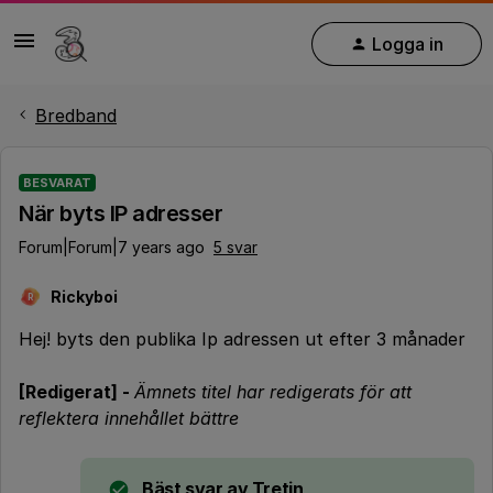
Logga in
Bredband
BESVARAT
När byts IP adresser
Forum|Forum|7 years ago
5 svar
Rickyboi
R
Hej! byts den publika Ip adressen ut efter 3 månader
[Redigerat] -
Ämnets titel har redigerats för att
reflektera innehållet bättre
Bäst svar av
Tretin