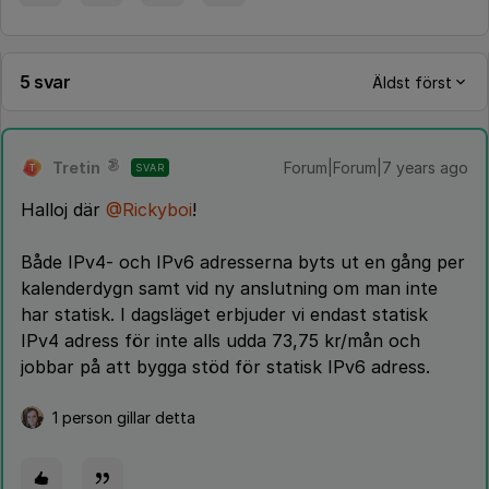
5 svar
Äldst först
Tretin
Forum|Forum|7 years ago
SVAR
T
Halloj där
@Rickyboi
!
Både IPv4- och IPv6 adresserna byts ut en gång per
kalenderdygn samt vid ny anslutning om man inte
har statisk. I dagsläget erbjuder vi endast statisk
IPv4 adress för inte alls udda 73,75 kr/mån och
jobbar på att bygga stöd för statisk IPv6 adress.
1 person gillar detta