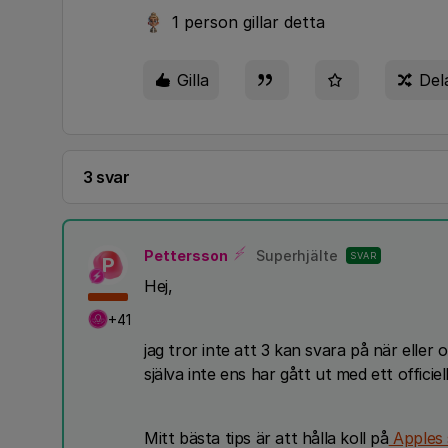
1 person gillar detta
Gilla
Del
3 svar
Pettersson
Superhjälte
SVAR
P
Hej,
+41
jag tror inte att 3 kan svara på när elle
själva inte ens har gått ut med ett offic
Mitt bästa tips är att hålla koll på
Apples s