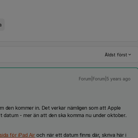
a
Äldst först
Forum|Forum|5 years ago
r om den kommer in. Det verkar nämligen som att Apple
iellt datum - mer än att den ska komma nu under oktober.
ida för iPad Air
och när ett datum finns där, skriva här i