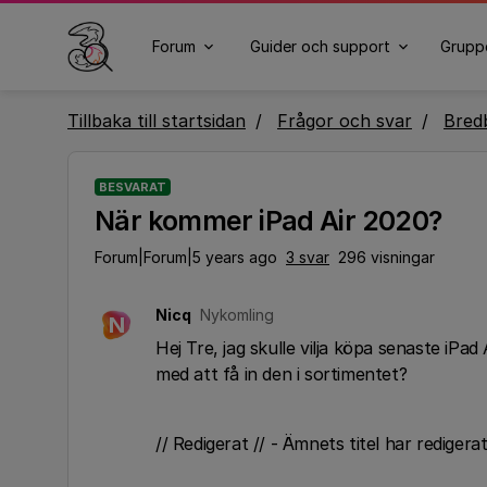
Forum
Guider och support
Grupp
Tillbaka till startsidan
Frågor och svar
Bred
BESVARAT
När kommer iPad Air 2020?
Forum|Forum|5 years ago
3 svar
296 visningar
Nicq
Nykomling
N
Hej Tre, jag skulle vilja köpa senaste iPa
med att få in den i sortimentet?
// Redigerat // - Ämnets titel har redigera