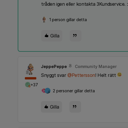
tråden igen eller kontakta 3Kundservice. 
1 person gillar detta
Gilla
JeppePeppe
Community Manager
Snyggt svar
@Pettersson
! Helt rätt
+37
2 personer gillar detta
P
Gilla