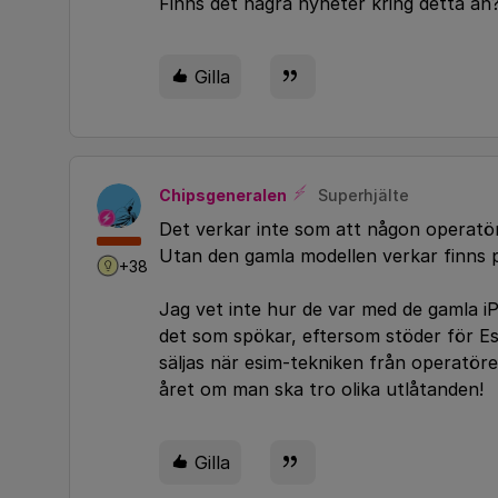
Finns det några nyheter kring detta än?
Gilla
Chipsgeneralen
Superhjälte
Det verkar inte som att någon operatör 
Utan den gamla modellen verkar finns p
+38
Jag vet inte hur de var med de gamla i
det som spökar, eftersom stöder för Esi
säljas när esim-tekniken från operatörer
året om man ska tro olika utlåtanden!
Gilla