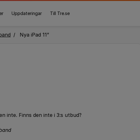
er
Uppdateringar
Till Tre.se
band
Nya iPad 11”
en inte. Finns den inte i 3:s utbud?
dband