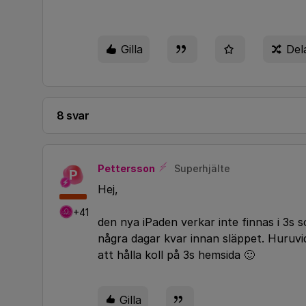
Gilla
Del
8 svar
Pettersson
Superhjälte
P
Hej,
+41
den nya iPaden verkar inte finnas i 3s 
några dagar kvar innan släppet. Huruvid
att hålla koll på 3s hemsida 🙂
Gilla