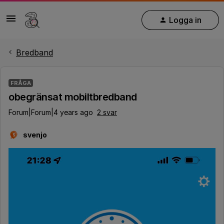
Logga in
Bredband
FRÅGA
obegränsat mobiltbredband
Forum|Forum|4 years ago
2 svar
svenjo
S