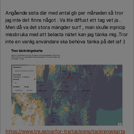
Angående sista där med antal gb per månaden så tror
jag inte det finns något . Va lite diffust ett tag vet ja .
Men då va det stora mängder surf , man skulle inpricip
missbruka med att belasta nätet kan jag tänka mig .Tror
inte en vanlig användare ska behöva tänka på det iaf :)
https://www.tre.se/varfor-tre/tackning/tackningskarta