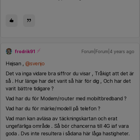
frodrik91
Forum|Forum|4 years ago
Hejsan ,
@svenjo
Det va inga vidare bra siffror du visar , Tråkigt att det är
så . Hur länge har det varit så här för dig , Och har det
varit bättre tidigare ?
Vad har du för Modem/router med mobiltbredband ?
Vad har du för märke/modell på telefon ?
Vad man kan avläsa av täckningskartan och erat
ungefärliga område . Så bör chancerna till 4G iaf vara
goda . Dvs inte resultera i sådana här låga hastigheter.