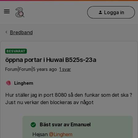
Logga in
Bredband
BESVARAT
öppna portar i Huwai B525s-23a
Forum|Forum|5 years ago
1 svar
Linghem
L
Hur ställer jag in port 8080 så den funkar som det ska ?
Just nu verkar den blockeras av något
Bäst svar av
Emanuel
Hejsan
@Linghem