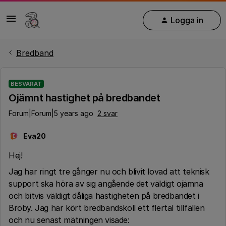
Logga in
Bredband
BESVARAT
Ojämnt hastighet på bredbandet
Forum|Forum|5 years ago
2 svar
Eva20
E
Hej!
Jag har ringt tre gånger nu och blivit lovad att teknisk
support ska höra av sig angående det väldigt ojämna
och bitvis väldigt dåliga hastigheten på bredbandet i
Broby. Jag har kört bredbandskoll ett flertal tillfällen
och nu senast mätningen visade: