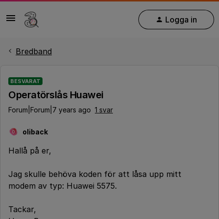
Logga in
Bredband
BESVARAT
Operatörslås Huawei
Forum|Forum|7 years ago
1 svar
oliback
O
Hallå på er,
Jag skulle behöva koden för att låsa upp mitt
modem av typ: Huawei 5575.
Tackar,