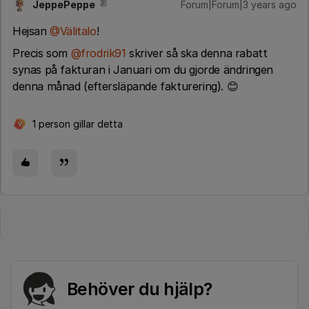
JeppePeppe
Forum|Forum|3 years ago
Hejsan
@Välitalo
!
Precis som
@frodrik91
skriver så ska denna rabatt
synas på fakturan i Januari om du gjorde ändringen
denna månad (eftersläpande fakturering). 😊
1 person gillar detta
V
Behöver du hjälp?