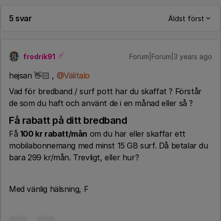
5 svar
Äldst först
frodrik91
Forum|Forum|3 years ago
hejsan 👋🏻 ,
@Välitalo
Vad för bredband / surf pott har du skaffat ? Förstår
de som du haft och använt de i en månad eller så ?
Få rabatt på ditt bredband
Få
100 kr rabatt/mån
om du har eller skaffar ett
mobilabonnemang med minst 15 GB surf. Då betalar du
bara 299 kr/mån. Trevligt, eller hur?
Med vänlig hälsning, F