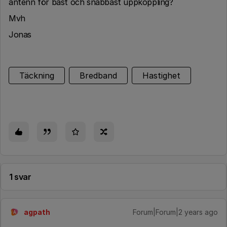
antenn för bäst och snabbast uppkoppling?
Mvh
Jonas
Täckning
Bredband
Hastighet
1 svar
agpath
Forum|Forum|2 years ago
A