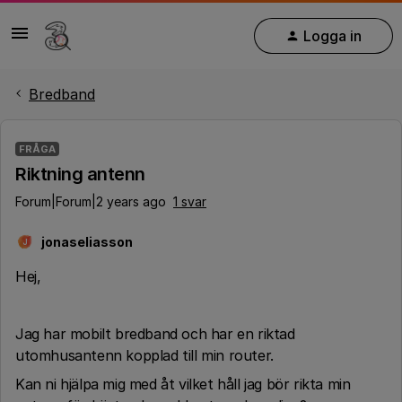
Logga in
Bredband
FRÅGA
Riktning antenn
Forum|Forum|2 years ago
1 svar
jonaseliasson
J
Hej,
Jag har mobilt bredband och har en riktad
utomhusantenn kopplad till min router.
Kan ni hjälpa mig med åt vilket håll jag bör rikta min