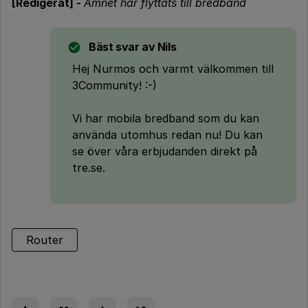
[Redigerat] -
Ämnet har flyttats till bredband
Bäst svar av
Nils
Hej Nurmos och varmt välkommen till
3Community! :-)
Vi har mobila bredband som du kan
använda utomhus redan nu! Du kan
se över våra erbjudanden direkt på
tre.se.
Router