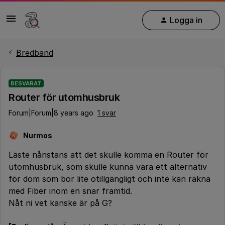
Logga in
Bredband
BESVARAT
Router för utomhusbruk
Forum|Forum|8 years ago
1 svar
Nurmos
N
Läste nånstans att det skulle komma en Router för
utomhusbruk, som skulle kunna vara ett alternativ
för dom som bor lite otillgängligt och inte kan räkna
med Fiber inom en snar framtid.
Nåt ni vet kanske är på G?