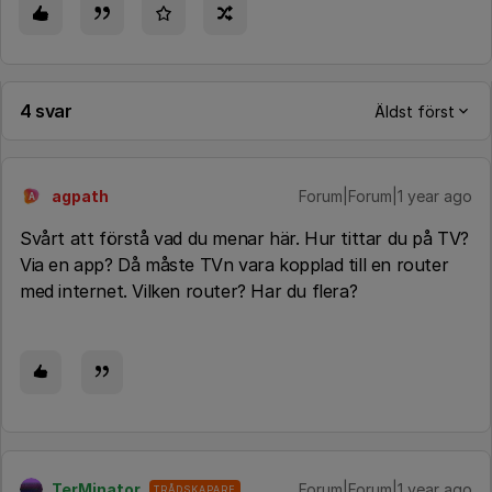
4 svar
Äldst först
agpath
Forum|Forum|1 year ago
A
Svårt att förstå vad du menar här. Hur tittar du på TV?
Via en app? Då måste TVn vara kopplad till en router
med internet. Vilken router? Har du flera?
TerMinator
Forum|Forum|1 year ago
TRÅDSKAPARE