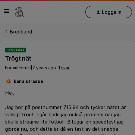
Logga in
Bredband
BESVARAT
Trögt nät
Forum|Forum|7 years ago
1 svar
kanalstrasse
K
Hej,
Jag bor på postnummer 715 94 och tycker nätet är
väldigt trögt. I går hade jag också problem när jag
skulle streame lite fotboll. Bifogar en speedtest jag
gjorde nu, och detta är då en test av det snabba