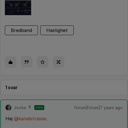
Bredband
Hastighet
1 svar
Jocke
Forum|Forum|7 years ago
SVAR
Hej
@kanalstrasse
.