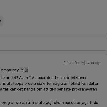
a
Forum|Forum|1 year ago
3Community! 👋🏻
ke är det? Även TV-apparater, likt mobiltelefoner,
ns att tappa prestanda efter några år. Ibland kan detta
ssa fall kan det handla om att den senaste programvaran
 programvaran är installerad, rekommenderar jag att du