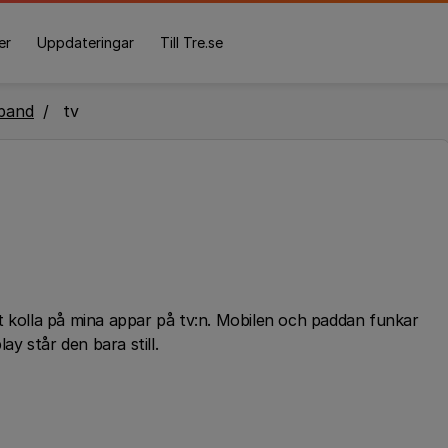
er
Uppdateringar
Till Tre.se
band
tv
 att kolla på mina appar på tv:n. Mobilen och paddan funkar
lay står den bara still.