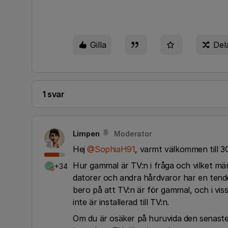
Gilla
Del
1 svar
Limpen
Moderator
Hej ​
@SophiaH91
, varmt välkommen till 
Hur gammal är TV:n i fråga och vilket mär
+34
datorer och andra hårdvaror har en tende
bero på att TV:n är för gammal, och i vi
inte är installerad till TV:n.
Om du är osäker på huruvida den senaste