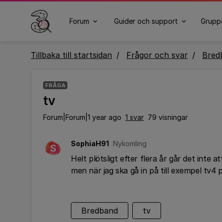
Forum
Guider och support
Grupp
Tillbaka till startsidan
Frågor och svar
Bred
FRÅGA
tv
Forum|Forum|1 year ago
1 svar
79 visningar
SophiaH91
Nykomling
S
Helt plötsligt efter flera år går det inte
men när jag ska gå in på till exempel tv4 p
Bredband
tv