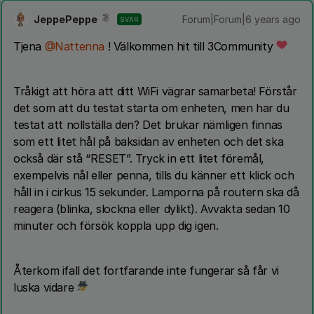
JeppePeppe
Forum|Forum|6 years ago
SVAR
Tjena
@Nattenna
! Välkommen hit till 3Community
Tråkigt att höra att ditt WiFi vägrar samarbeta! Förstår
det som att du testat starta om enheten, men har du
testat att nollställa den? Det brukar nämligen finnas
som ett litet hål på baksidan av enheten och det ska
också där stå “RESET”. Tryck in ett litet föremål,
exempelvis nål eller penna, tills du känner ett klick och
håll in i cirkus 15 sekunder. Lamporna på routern ska då
reagera (blinka, slockna eller dylikt). Avvakta sedan 10
minuter och försök koppla upp dig igen.
Återkom ifall det fortfarande inte fungerar så får vi
luska vidare