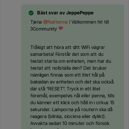
Bäst svar av
JeppePeppe
Tjena
@Nattenna
! Välkommen hit till
3Community
Tråkigt att höra att ditt WiFi vägrar
samarbeta! Förstår det som att du
testat starta om enheten, men har du
testat att nollställa den? Det brukar
nämligen finnas som ett litet hål på
baksidan av enheten och det ska också
där stå “RESET”. Tryck in ett litet
föremål, exempelvis nål eller penna, tills
du känner ett klick och håll in i cirkus 15
sekunder. Lamporna på routern ska då
reagera (blinka, slockna eller dylikt).
Avvakta sedan 10 minuter och försök