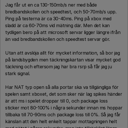
Jag får ut en ca 130-150mb/s ner med både
bredbandskollen och speedtest, och 50-70mb/s upp.
Ping på testerna är ca 30-40ms. Ping på xbox med
sladd är ca 60-70ms vid mätning där. Men det kan
tydligen bero på att microsoft servar ligger längre ifrån
än vad bredbandskollen och speedtest servar gör.
Utan att avslöja allt för mycket information, så bor jag
på landsbygden men täckningskartan visar mycket god
täckning och eftersom jag har bra rsrp så får jag ju
stark signal.
Har NAT typ open så alla portar ska va tillgängliga för
spelen samt xboxet, det som sker när lag spikes händer
är att ms i spelet droppar till 0, och package loss
sticker mot 80-100% i några sekunder innan ms hoppar
tillbaka till 70-90ms och package loss till 0%. Så jag får
känslan att den helt enkelt tappar mottagningen helt