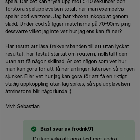
spela. Där det kan frysa upp mot 5-10 sekunder och
förstöra spelupplevelsen totalt när man exempelvis
spelar cod warzone. Jag har xboxet inkopplat genom
sladd. Under cod så ligger matcherna på 70-90ms ping
dessvärre vilket jag inte vet hur jag ens kan få ner?
Har testat att låsa frekvensbanden till ett utan lyckat
resultat, har testat startat om routern, nollställt den
utan att få någon skillnad. Är det någon som vet hur
man kan göra för att få ner antingen latensen så pingen
sjunker. Eller vet hur jag kan göra för att få en riktigt
stadig uppkoppling utan lag spikes, så spelupplevelsen
åtminstone blir någorlunda :)
Mvh Sebastian
Bäst svar av
frodrik91
Du kan välja att göra test mot andra