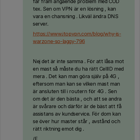
får fram angående problem med COD
tex. Sen om VPN är en lösning , kan
vara en chansning . Likväl ändra DNS
server.
https://www.itopvpn.com/blog/why-is-
warzone-so-laggy-796
Nej det är inte samma . För att låsa mot
en mast så måste du ha rätt CellID med
mera . Det kan man göra själv på 4G ,
eftersom man kan se vilken mast man
är ansluten till i routern för 4G . Sen
om det är den bästa , och att se andra
är svårare och därför är de bäst att få
assistans av kundservice. För dom kan
se över hur master står , avstånd och
rätt riktning emot dig .
/F