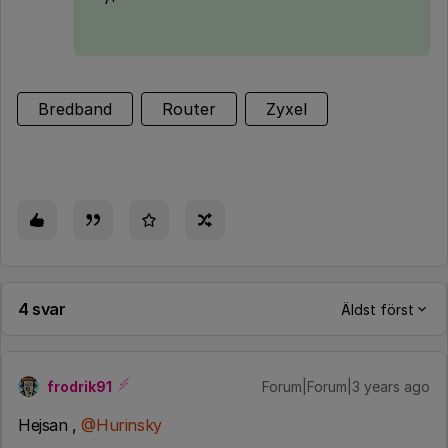
Bredband
Router
Zyxel
4 svar
Äldst först
frodrik91
Forum|Forum|3 years ago
Hejsan ,
@Hurinsky