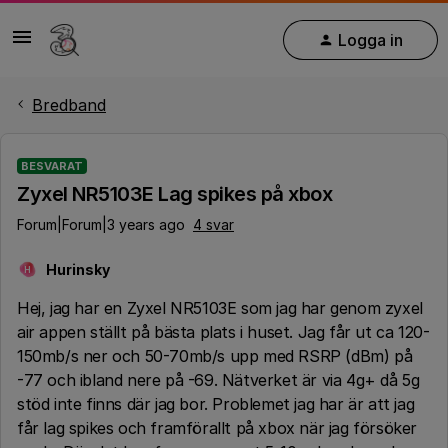
Logga in
Bredband
BESVARAT
Zyxel NR5103E Lag spikes på xbox
Forum|Forum|3 years ago
4 svar
Hurinsky
H
Hej, jag har en Zyxel NR5103E som jag har genom zyxel
air appen ställt på bästa plats i huset. Jag får ut ca 120-
150mb/s ner och 50-70mb/s upp med RSRP (dBm) på
-77 och ibland nere på -69. Nätverket är via 4g+ då 5g
stöd inte finns där jag bor. Problemet jag har är att jag
får lag spikes och framförallt på xbox när jag försöker