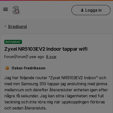
Logga in
Bredband
BESVARAT
Zyxel NR5103EV2 Indoor tappar wifi
Forum|Forum|1 year ago
8 svar
Oskar-fredriksson
O
Jag har följande router “Zyxel NR5103EV2 Indoor” och
med min Samsung S10 tappar jag anslutning med jämna
mellanrum och därefter återansluter enheten igen efter
några få sekunder. Jag kan sitta i lägenheten med full
teckning och inte röra mig när uppkopplingen förloras
och sedan återansluts.