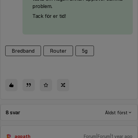
problem.
Tack för er tid!
Bredband
Router
5g
8 svar
Äldst först
agpath
Forum|Forum|1 year ago
A