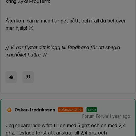
kring Zyxel-routern:
Återkom gärna med hur det gått, och ifall du behöver
mer hjälp! 😊
// Vi har flyttat ditt inlägg till Bredband för att spegla
innehållet bättre. //
Oskar-fredriksson
TRÅDSKAPARE
SVAR
O
Forum|Forum|1 year ago
Jag separerade wifi:t till en med 5 ghz och en med 2,4
ghz. Testade först att ansluta till 2,4 ghz och