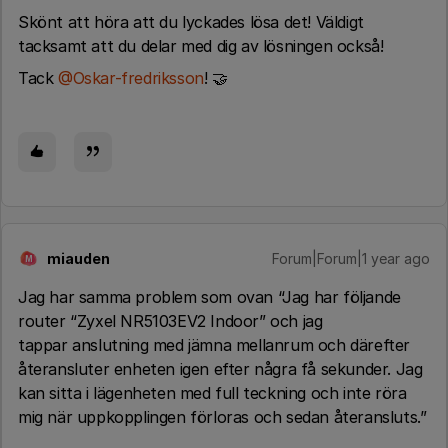
Skönt att höra att du lyckades lösa det! Väldigt
tacksamt att du delar med dig av lösningen också!
Tack ​
@Oskar-fredriksson
! 🤝
miauden
Forum|Forum|1 year ago
M
Jag har samma problem som ovan “Jag har följande
router “Zyxel NR5103EV2 Indoor” och jag
tappar anslutning med jämna mellanrum och därefter
återansluter enheten igen efter några få sekunder. Jag
kan sitta i lägenheten med full teckning och inte röra
mig när uppkopplingen förloras och sedan återansluts.”