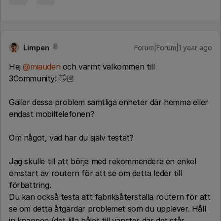
Limpen
Forum|Forum|1 year ago
Hej ​
@miauden
och varmt välkommen till
3Community! 👋🏻
Gäller dessa problem samtliga enheter där hemma eller
endast mobiltelefonen?
Om något, vad har du själv testat?
Jag skulle till att börja med rekommendera en enkel
omstart av routern för att se om detta leder till
förbättring.
Du kan också testa att fabriksåterställa routern för att
se om detta åtgärdar problemet som du upplever. Håll
in knappen (det lilla hålet till vänster där det står