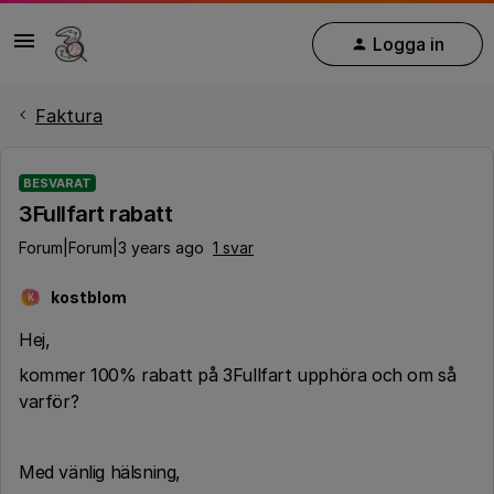
Logga in
Faktura
BESVARAT
3Fullfart rabatt
Forum|Forum|3 years ago
1 svar
kostblom
K
Hej,
kommer 100% rabatt på 3Fullfart upphöra och om så
varför?
Med vänlig hälsning,