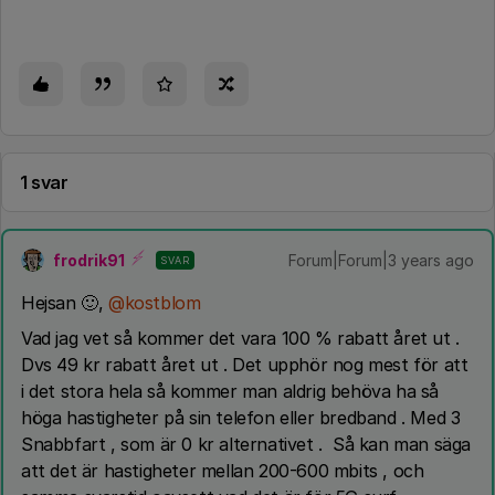
1 svar
frodrik91
Forum|Forum|3 years ago
SVAR
Hejsan 🙂,
@kostblom
Vad jag vet så kommer det vara 100 % rabatt året ut .
Dvs 49 kr rabatt året ut . Det upphör nog mest för att
i det stora hela så kommer man aldrig behöva ha så
höga hastigheter på sin telefon eller bredband . Med 3
Snabbfart , som är 0 kr alternativet . Så kan man säga
att det är hastigheter mellan 200-600 mbits , och