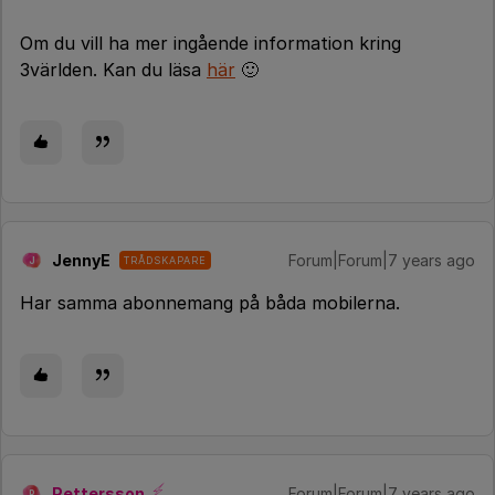
Om du vill ha mer ingående information kring
3världen. Kan du läsa
här
🙂
JennyE
Forum|Forum|7 years ago
TRÅDSKAPARE
J
Har samma abonnemang på båda mobilerna.
Pettersson
Forum|Forum|7 years ago
P