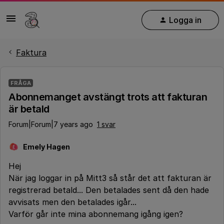
Logga in
Faktura
FRÅGA
Abonnemanget avstängt trots att fakturan
är betald
Forum|Forum|7 years ago
1 svar
Emely Hagen
E
Hej
När jag loggar in på Mitt3 så står det att fakturan är
registrerad betald... Den betalades sent då den hade
avvisats men den betalades igår...
Varför går inte mina abonnemang igång igen?