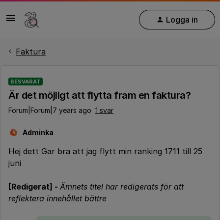
Logga in
Faktura
BESVARAT
Är det möjligt att flytta fram en faktura?
Forum|Forum|7 years ago
1 svar
Adminka
A
Hej dett Gar bra att jag flytt min ranking 1711 till 25
juni
[Redigerat] -
Ämnets titel har redigerats för att
reflektera innehållet bättre