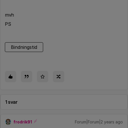
mvh
PS
Bindningstid
1 svar
frodrik91
Forum|Forum|2 years ago