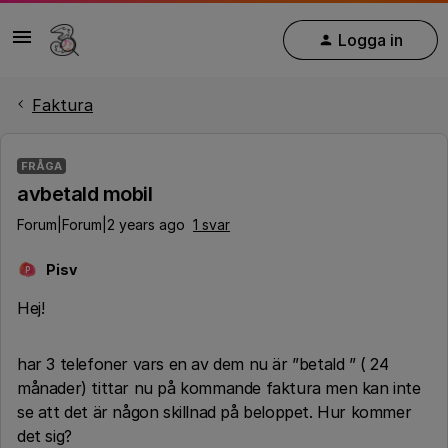
Logga in
Faktura
FRÅGA
avbetald mobil
Forum|Forum|2 years ago
1 svar
Pisv
P
Hej!
har 3 telefoner vars en av dem nu är ”betald ” ( 24
månader) tittar nu på kommande faktura men kan inte
se att det är någon skillnad på beloppet. Hur kommer
det sig?