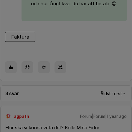
och hur långt kvar du har att betala. 😊
Faktura
3 svar
Äldst först
agpath
Forum|Forum|1 year ago
A
Hur ska vi kunna veta det? Kolla Mina Sidor.